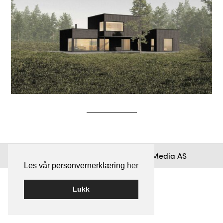
Bygget på
WordPress
av
Smart Media AS
Les vår personvernerklæring
her
Lukk