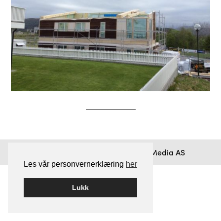
Bygget på
WordPress
av
Smart Media AS
Les vår personvernerklæring
her
Lukk