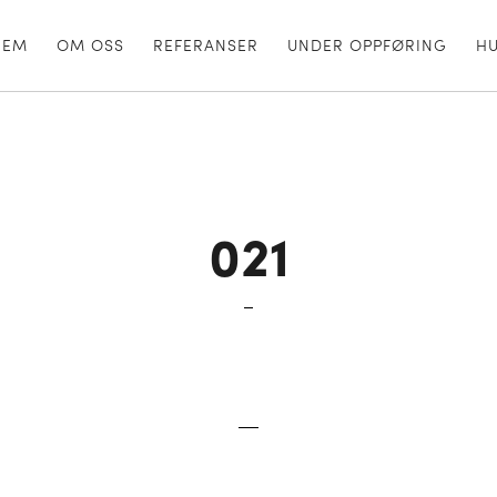
JEM
OM OSS
REFERANSER
UNDER OPPFØRING
H
021