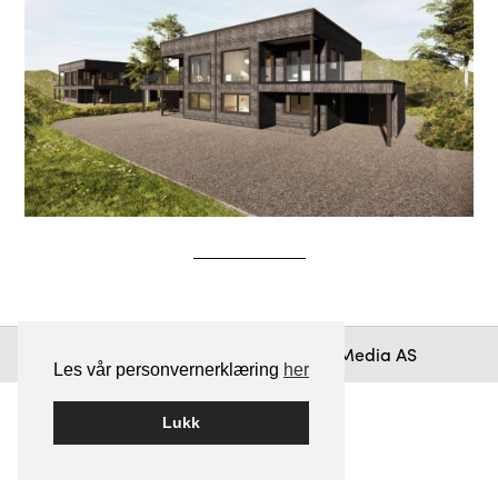
Bygget på
WordPress
av
Smart Media AS
Les vår personvernerklæring
her
Lukk